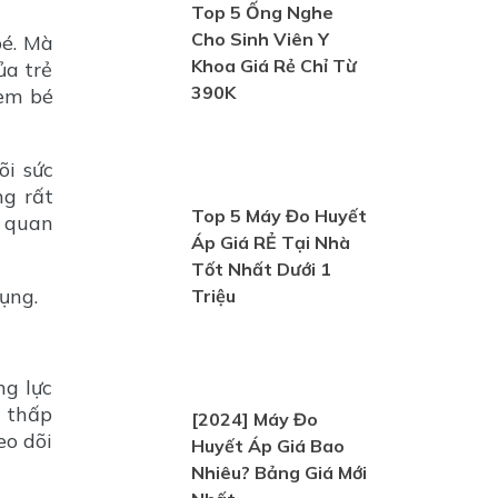
Top 5 Ống Nghe
Cho Sinh Viên Y
bé. Mà
Khoa Giá Rẻ Chỉ Từ
ủa trẻ
390K
 em bé
õi sức
ng rất
Top 5 Máy Đo Huyết
ể quan
Áp Giá RẺ Tại Nhà
Tốt Nhất Dưới 1
ụng.
Triệu
ng lực
à thấp
[2024] Máy Đo
eo dõi
Huyết Áp Giá Bao
Nhiêu? Bảng Giá Mới