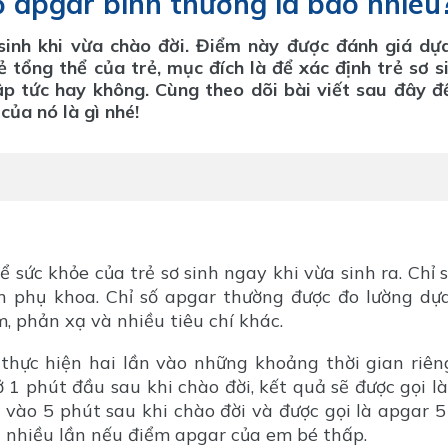
số apgar bình thường là bao nhiêu
sinh khi vừa chào đời. Điểm này được đánh giá dự
 tổng thể của trẻ, mục đích là để xác định trẻ sơ s
ập tức hay không. Cùng theo dõi bài viết sau đây đ
của nó là gì nhé!
ể sức khỏe của trẻ sơ sinh ngay khi vừa sinh ra. Chỉ 
n phụ khoa. Chỉ số apgar thường được đo lường dự
m, phản xạ và nhiều tiêu chí khác.
 thực hiện hai lần vào những khoảng thời gian riên
ở 1 phút đầu sau khi chào đời, kết quả sẽ được gọi l
 vào 5 phút sau khi chào đời và được gọi là apgar 5
n nhiều lần nếu điểm apgar của em bé thấp.