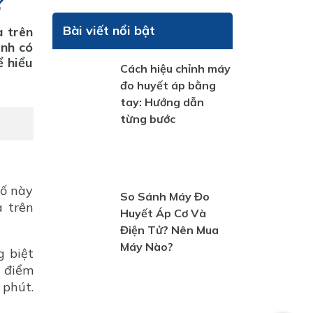
?
Bài viết nổi bật
a trên
inh có
ể hiểu
Cách hiệu chỉnh máy
đo huyết áp bằng
tay: Hướng dẫn
từng bước
số này
So Sánh Máy Đo
a trên
Huyết Áp Cơ Và
Điện Tử? Nên Mua
Máy Nào?
g biệt
à điểm
 phút.