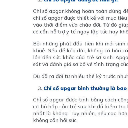
Chỉ số apgar không hoàn toàn dùng để
chỉ số apgar được thiết kế với mục tiêu
vào thời điểm vừa chào đời. Từ đó gi
có cần hỗ trợ y tế ngay lập tức hay kh
Bởi những phút đầu tiên khi mới sinh r
khoẻ. Nếu để kéo dài, không có báo cá
lớn đến sức khỏe của trẻ sơ sinh. Apg
sát và đánh giá sơ bộ về tình trạng của
Dù đã ra đời từ nhiều thế kỷ trước như
Chỉ số apgar bình thường là bao
Chỉ số apgar được tính bằng cách cộng
cơ, hô hấp của trẻ sau khi đã kiểm tra
nhất là không. Tuy nhiên, nếu cao hơn 
không cần hồi sức.