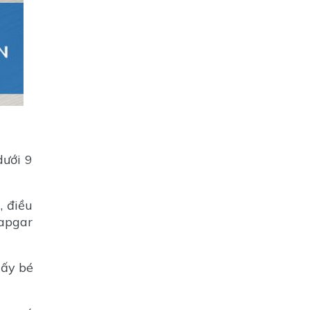
dưới 9
, điều
 apgar
hấy bé