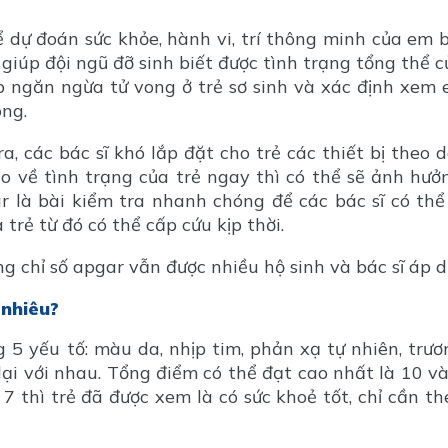
 dự đoán sức khỏe, hành vi, trí thông minh của em 
 giúp đội ngũ đỡ sinh biết được tình trạng tổng thể c
úp ngăn ngừa tử vong ở trẻ sơ sinh và xác định xem
ông.
a, các bác sĩ khó lắp đặt cho trẻ các thiết bị theo d
o về tình trạng của trẻ ngay thì có thể sẽ ảnh hưở
ar là bài kiểm tra nhanh chóng để các bác sĩ có th
 trẻ từ đó có thể cấp cứu kịp thời.
ng chỉ số apgar vẫn được nhiều hộ sinh và bác sĩ áp d
 nhiêu?
 5 yếu tố: màu da, nhịp tim, phản xạ tự nhiên, trươ
 lại với nhau. Tổng điểm có thể đạt cao nhất là 10 v
7 thì trẻ đã được xem là có sức khoẻ tốt, chỉ cần th