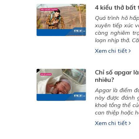
4 kiểu thở bất
Quá trình hô hấp
xuyên tiếp xúc v
càng nghiêm tr
loạn nhịp thở. C
Xem chi tiết
Chỉ số apgar là
nhiêu?
Apgar là điểm đá
này được đánh g
khoẻ tổng thể của
can thiệp hoặc hỗ 
Xem chi tiết