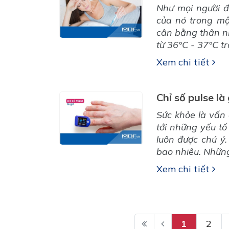
Như mọi người đ
của nó trong m
cân bằng thân nh
từ 36°C - 37°C tr
Xem chi tiết
Chỉ số pulse là
Sức khỏe là vấn 
tới những yếu tố 
luôn được chú ý.
bao nhiêu. Những 
Xem chi tiết
1
2