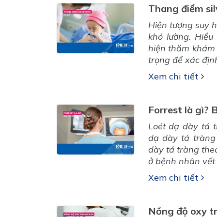
Thang điểm sil
Hiện tượng suy h
khó lường. Hiểu
hiện thăm khám 
trọng để xác định
Xem chi tiết
Forrest là gì? 
Loét dạ dày tá t
dạ dày tá tràng 
dày tá tràng theo
ở bệnh nhân vết l
Xem chi tiết
Nồng độ oxy t